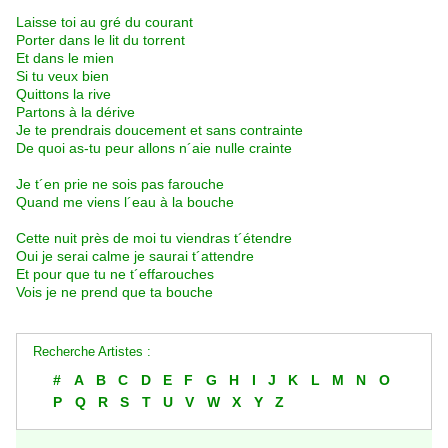
Laisse toi au gré du courant
Porter dans le lit du torrent
Et dans le mien
Si tu veux bien
Quittons la rive
Partons à la dérive
Je te prendrais doucement et sans contrainte
De quoi as-tu peur allons n´aie nulle crainte
Je t´en prie ne sois pas farouche
Quand me viens l´eau à la bouche
Cette nuit près de moi tu viendras t´étendre
Oui je serai calme je saurai t´attendre
Et pour que tu ne t´effarouches
Vois je ne prend que ta bouche
Recherche Artistes :
#
A
B
C
D
E
F
G
H
I
J
K
L
M
N
O
P
Q
R
S
T
U
V
W
X
Y
Z