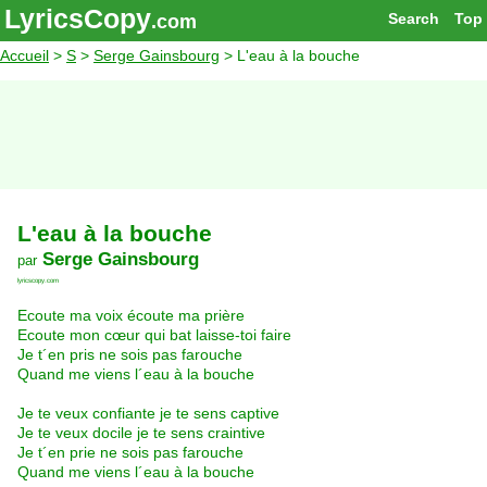
LyricsCopy
Search
Top
.com
Accueil
>
S
>
Serge Gainsbourg
> L'eau à la bouche
L'eau à la bouche
Serge Gainsbourg
par
lyricscopy.com
Ecoute ma voix écoute ma prière
Ecoute mon cœur qui bat laisse-toi faire
Je t´en pris ne sois pas farouche
Quand me viens l´eau à la bouche
Je te veux confiante je te sens captive
Je te veux docile je te sens craintive
Je t´en prie ne sois pas farouche
Quand me viens l´eau à la bouche