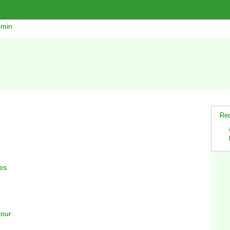
emin
Rec
mes
tour