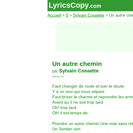
LyricsCopy
.com
Accueil
>
S
>
Sylvain Cossette
> Un autre ch
Un autre chemin
Sylvain Cossette
par
lyricscopy.com
Faut changer de route et tuer le doute
Y a un mur qui nous sépare
Faut briser le charme et reprendre les ar
Avant qu´il ne soit trop tard
Oh! trop tard
Oh! il est temps de...
Prendre un autre chemin Une voie sans re
Un Sentier vert