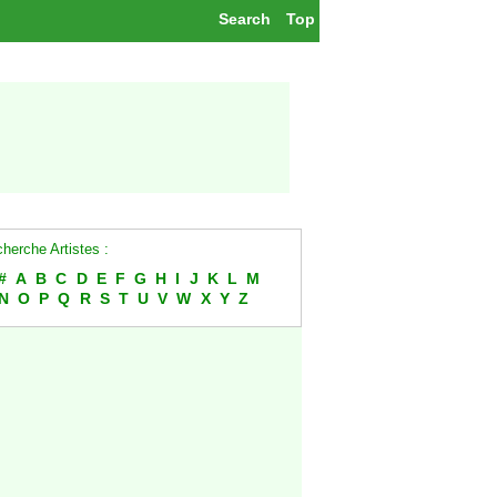
Search
Top
herche Artistes :
#
A
B
C
D
E
F
G
H
I
J
K
L
M
N
O
P
Q
R
S
T
U
V
W
X
Y
Z