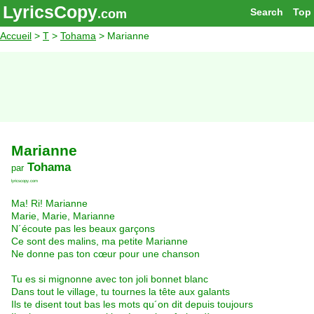
LyricsCopy
Search
Top
.com
Accueil
>
T
>
Tohama
> Marianne
Marianne
Tohama
par
lyricscopy.com
Ma! Ri! Marianne
Marie, Marie, Marianne
N´écoute pas les beaux garçons
Ce sont des malins, ma petite Marianne
Ne donne pas ton cœur pour une chanson
Tu es si mignonne avec ton joli bonnet blanc
Dans tout le village, tu tournes la tête aux galants
Ils te disent tout bas les mots qu´on dit depuis toujours