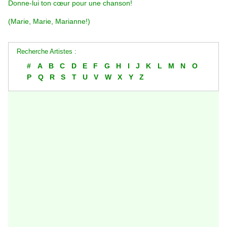
Donne-lui ton cœur pour une chanson!
(Marie, Marie, Marianne!)
Recherche Artistes :
#
A
B
C
D
E
F
G
H
I
J
K
L
M
N
O
P
Q
R
S
T
U
V
W
X
Y
Z