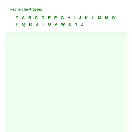
Recherche Artistes :
#
A
B
C
D
E
F
G
H
I
J
K
L
M
N
O
P
Q
R
S
T
U
V
W
X
Y
Z