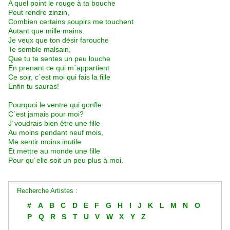
A quel point le rouge à ta bouche
Peut rendre zinzin,
Combien certains soupirs me touchent
Autant que mille mains.
Je veux que ton désir farouche
Te semble malsain,
Que tu te sentes un peu louche
En prenant ce qui m´appartient
Ce soir, c´est moi qui fais la fille
Enfin tu sauras!
Pourquoi le ventre qui gonfle
C´est jamais pour moi?
J´voudrais bien être une fille
Au moins pendant neuf mois,
Me sentir moins inutile
Et mettre au monde une fille
Pour qu´elle soit un peu plus à moi.
Recherche Artistes :
#
A
B
C
D
E
F
G
H
I
J
K
L
M
N
O
P
Q
R
S
T
U
V
W
X
Y
Z