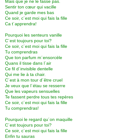
Mais que je ne le fasse pas.
Sentir ton cœur qui vacille
Quand je garde mes bas
Ce soir, c´est moi qui fais la fille
Ca t´apprendra!
Pourquoi les senteurs vanille
C´est toujours pour toi?
Ce soir, c´est moi qui fais la fille
Tu comprendras
Que ton parfum m´ensorcèle
Quans il tisse dans l´air
Ce fil d´invisible dentelle
Qui me lie à ta chair.
C´est à mon tour d´être cruel
Je veux que l´étau se resserre
Que les vapeurs sensuelles
Te fassent perdre tous tes repères
Ce soir, c´est moi qui fais la fille
Tu comprendras!
Pourquoi le regard qu´on maquille
C´est toujours pour toi?
Ce soir, c´est moi qui fais la fille
Enfin tu sauras