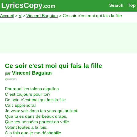
LyricsCopy
Search
Top
.com
Accueil
>
V
>
Vincent Baguian
> Ce soir c'est moi qui fais la fille
Ce soir c'est moi qui fais la fille
Vincent Baguian
par
lyricscopy.com
Pourquoi les talons aiguilles
C´est toujours pour toi?
Ce soir, c´est moi qui fais la fille
Ca t´apprendra!
Je veux voir dans tes yeux qui brillent
Que tu es dans de beaux draps,
Que tes pensées partent en vrille
Volant toutes à la fois,
A la fois que je me déshabille