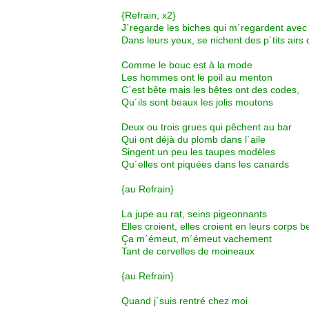
{Refrain, x2}
J´regarde les biches qui m´regardent avec
Dans leurs yeux, se nichent des p´tits airs
Comme le bouc est à la mode
Les hommes ont le poil au menton
C´est bête mais les bêtes ont des codes,
Qu´ils sont beaux les jolis moutons
Deux ou trois grues qui pêchent au bar
Qui ont déjà du plomb dans l´aile
Singent un peu les taupes modèles
Qu´elles ont piquées dans les canards
{au Refrain}
La jupe au rat, seins pigeonnants
Elles croient, elles croient en leurs corps 
Ça m´émeut, m´émeut vachement
Tant de cervelles de moineaux
{au Refrain}
Quand j´suis rentré chez moi