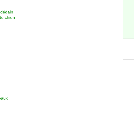
 dédain
 de chien
beaux