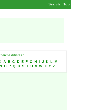
Search
Top
herche Artistes :
#
A
B
C
D
E
F
G
H
I
J
K
L
M
N
O
P
Q
R
S
T
U
V
W
X
Y
Z