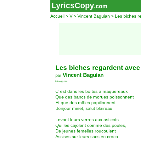
LyricsCopy
.com
Accueil
>
V
>
Vincent Baguian
> Les biches r
Les biches regardent avec
Vincent Baguian
par
lyricscopy.com
C´est dans les boîtes à maquereaux
Que des bancs de morues poissonnent
Et que des mâles papillonnent
Bonjour minet, salut blaireau
Levant leurs verres aux asticots
Qui les cajolent comme des poules,
De jeunes femelles roucoulent
Assises sur leurs sacs en croco