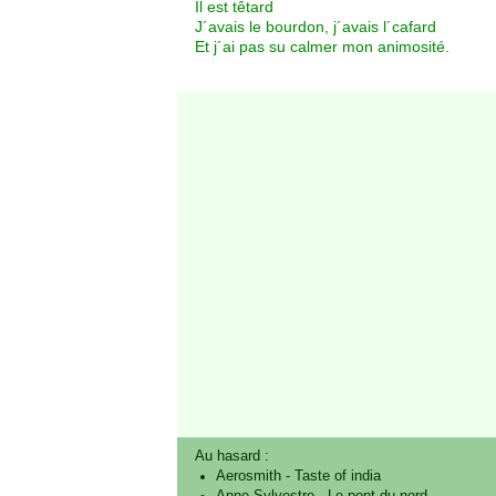
Il est têtard
J´avais le bourdon, j´avais l´cafard
Et j´ai pas su calmer mon animosité.
Au hasard :
Aerosmith
-
Taste of india