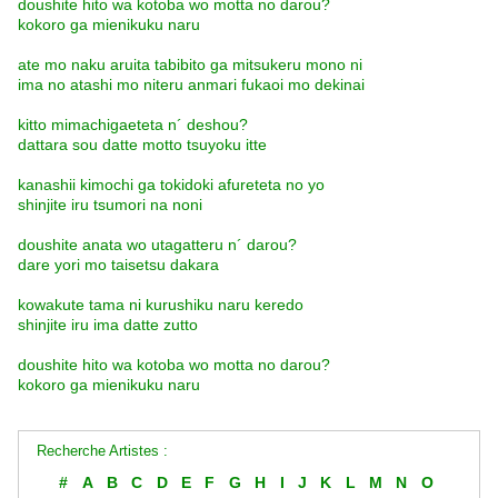
doushite hito wa kotoba wo motta no darou?
kokoro ga mienikuku naru
ate mo naku aruita tabibito ga mitsukeru mono ni
ima no atashi mo niteru anmari fukaoi mo dekinai
kitto mimachigaeteta n´ deshou?
dattara sou datte motto tsuyoku itte
kanashii kimochi ga tokidoki afureteta no yo
shinjite iru tsumori na noni
doushite anata wo utagatteru n´ darou?
dare yori mo taisetsu dakara
kowakute tama ni kurushiku naru keredo
shinjite iru ima datte zutto
doushite hito wa kotoba wo motta no darou?
kokoro ga mienikuku naru
Recherche Artistes :
#
A
B
C
D
E
F
G
H
I
J
K
L
M
N
O