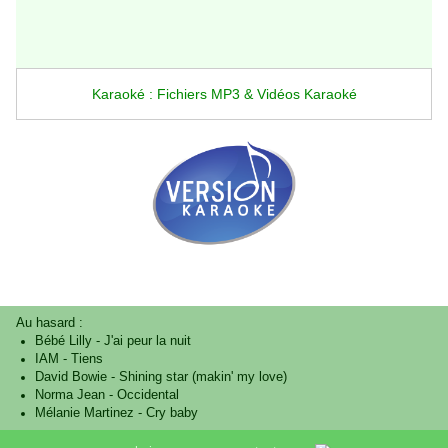
Karaoké : Fichiers MP3 & Vidéos Karaoké
Au hasard :
Bébé Lilly
-
J'ai peur la nuit
IAM
-
Tiens
David Bowie
-
Shining star (makin' my love)
Norma Jean
-
Occidental
Mélanie Martinez
-
Cry baby