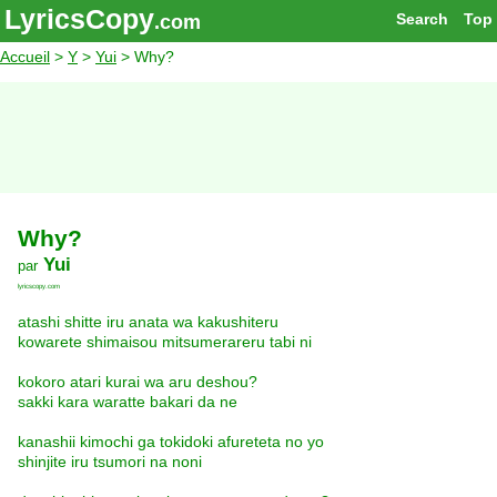
LyricsCopy
Search
Top
.com
Accueil
>
Y
>
Yui
> Why?
Why?
Yui
par
lyricscopy.com
atashi shitte iru anata wa kakushiteru
kowarete shimaisou mitsumerareru tabi ni
kokoro atari kurai wa aru deshou?
sakki kara waratte bakari da ne
kanashii kimochi ga tokidoki afureteta no yo
shinjite iru tsumori na noni