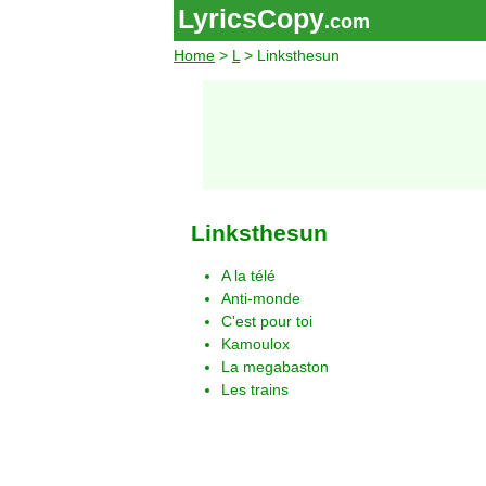
LyricsCopy
.com
Home
>
L
> Linksthesun
Linksthesun
A la télé
Anti-monde
C'est pour toi
Kamoulox
La megabaston
Les trains