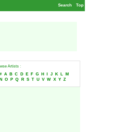
Search
Top
wse Artists :
#
A
B
C
D
E
F
G
H
I
J
K
L
M
N
O
P
Q
R
S
T
U
V
W
X
Y
Z