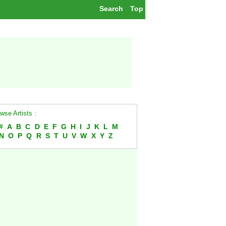
Search
Top
wse Artists :
#
A
B
C
D
E
F
G
H
I
J
K
L
M
N
O
P
Q
R
S
T
U
V
W
X
Y
Z