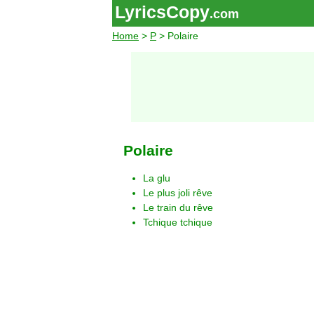
LyricsCopy
.com
Home
>
P
> Polaire
Polaire
La glu
Le plus joli rêve
Le train du rêve
Tchique tchique