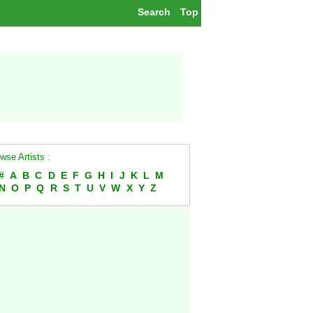
Search
Top
wse Artists :
#
A
B
C
D
E
F
G
H
I
J
K
L
M
N
O
P
Q
R
S
T
U
V
W
X
Y
Z