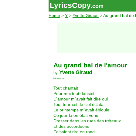
LyricsCopy
.com
Home
>
Y
>
Yvette Giraud
> Au grand bal de 
Au grand bal de l'amour
Yvette Giraud
by
lyricscopy.com
Tout chantait
Pour moi tout dansait
L´amour m´avait fait dire oui
Tout tournait, le ciel éclatait
Le printemps m´avait éblouie
Ce jour-là on était venu
Dresser dans les rues des tréteaux
Et des accordéons
Faisaient rire en rond