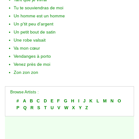
Tu te souviendras de moi
Un homme est un homme
Un p'tit peu d'argent
Un petit bout de satin
Une robe valsait
Va mon cœur
Vendanges à porto
Venez près de moi
Zon zon zon
Browse Artists :
#
A
B
C
D
E
F
G
H
I
J
K
L
M
N
O
P
Q
R
S
T
U
V
W
X
Y
Z