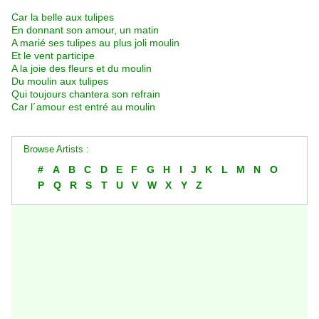
Car la belle aux tulipes
En donnant son amour, un matin
A marié ses tulipes au plus joli moulin
Et le vent participe
A la joie des fleurs et du moulin
Du moulin aux tulipes
Qui toujours chantera son refrain
Car l´amour est entré au moulin
Browse Artists :
#
A
B
C
D
E
F
G
H
I
J
K
L
M
N
O
P
Q
R
S
T
U
V
W
X
Y
Z