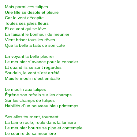
Mais parmi ces tulipes
Une fille se désole et pleure
Car le vent décapite
Toutes ses jolies fleurs
Et ce vent qui se lève
En faisant le bonheur du meunier
Vient briser tous les rêves
Que la belle a faits de son côté
En voyant la belle pleurer
Le meunier s´avance pour la consoler
Et quand ils se sont regardés
Soudain, le vent s´est arrêté
Mais le moulin s´est emballé
Le moulin aux tulipes
Égrène son refrain sur les champs
Sur les champs de tulipes
Habillés d´un nouveau bleu printemps
Ses ailes tournent, tournent
La farine roule, roule dans la lumière
Le meunier bourre sa pipe et contemple
Le sourire de sa meunière