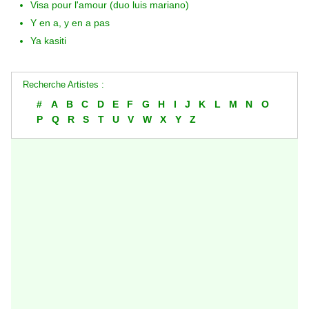
Visa pour l'amour (duo luis mariano)
Y en a, y en a pas
Ya kasiti
Recherche Artistes :
#
A
B
C
D
E
F
G
H
I
J
K
L
M
N
O
P
Q
R
S
T
U
V
W
X
Y
Z