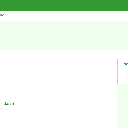
lez
Rec
Boudassié
iez."