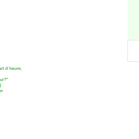
art d´heure,
eur?"
) :
er