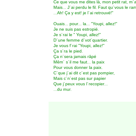
Ce que vous me dites là, mon petit rat, m´
Mais... J´ai perdu le fil. Faut qu´vous le ra
...Ah! Ça y est! je l´ai retrouvé!"
Ouais... pour... la... "Youpi, allez!"
Je ne suis pas estropié.
Je s´rai le " Youpi, allez!"
D´une femme d´vot´quartier.
Je vous f´rai "Youpi, allez!"
Ça s´ra le pied.
Ça n´sera jamais râpé
Mêm´ s´il me faut... la paix
Pour vous donner la paix.
C´que j´ai dit c´est pas pompier,
Mais c´n´est pas sur papier
Que j´peux vous l´recopier...
...du mur.