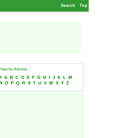
Search
Top
herche Artistes :
#
A
B
C
D
E
F
G
H
I
J
K
L
M
N
O
P
Q
R
S
T
U
V
W
X
Y
Z