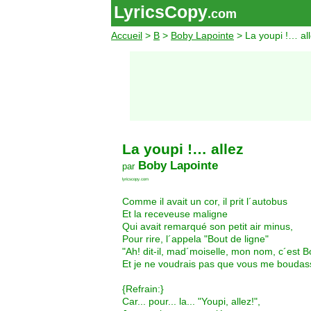
LyricsCopy
.com
Accueil
>
B
>
Boby Lapointe
> La youpi !… al
La youpi !… allez
Boby Lapointe
par
lyricscopy.com
Comme il avait un cor, il prit l´autobus
Et la receveuse maligne
Qui avait remarqué son petit air minus,
Pour rire, l´appela "Bout de ligne"
"Ah! dit-il, mad´moiselle, mon nom, c´est 
Et je ne voudrais pas que vous me boudass
{Refrain:}
Car... pour... la... "Youpi, allez!",