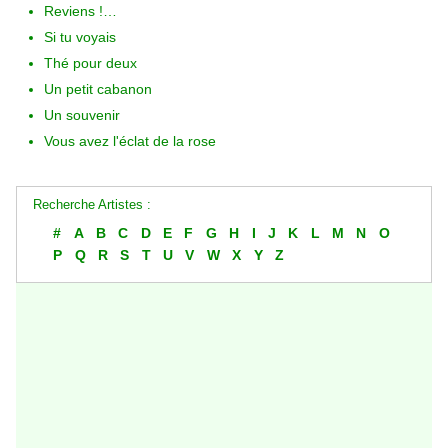
Reviens !…
Si tu voyais
Thé pour deux
Un petit cabanon
Un souvenir
Vous avez l'éclat de la rose
Recherche Artistes :
#
A
B
C
D
E
F
G
H
I
J
K
L
M
N
O
P
Q
R
S
T
U
V
W
X
Y
Z