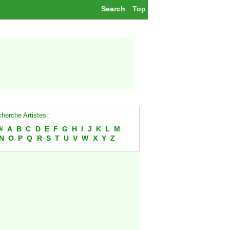
Search
Top
herche Artistes :
#
A
B
C
D
E
F
G
H
I
J
K
L
M
N
O
P
Q
R
S
T
U
V
W
X
Y
Z