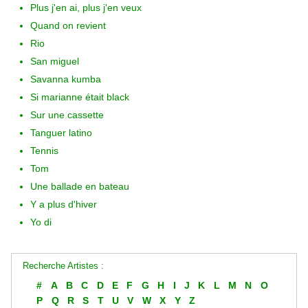
Plus j'en ai, plus j'en veux
Quand on revient
Rio
San miguel
Savanna kumba
Si marianne était black
Sur une cassette
Tanguer latino
Tennis
Tom
Une ballade en bateau
Y a plus d'hiver
Yo di
Recherche Artistes :
#
A
B
C
D
E
F
G
H
I
J
K
L
M
N
O
P
Q
R
S
T
U
V
W
X
Y
Z