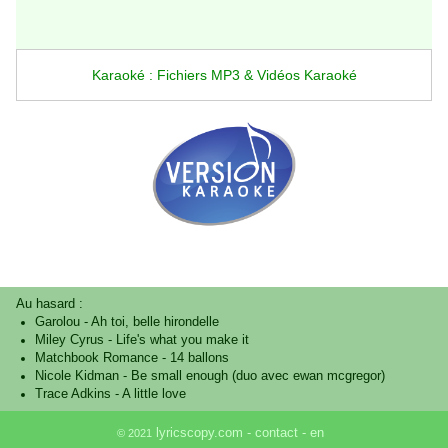
Karaoké : Fichiers MP3 & Vidéos Karaoké
Au hasard :
Garolou
-
Ah toi, belle hirondelle
Miley Cyrus
-
Life's what you make it
Matchbook Romance
-
14 ballons
Nicole Kidman
-
Be small enough (duo avec ewan mcgregor)
Trace Adkins
-
A little love
lyricscopy.com -
contact
-
en
© 2021