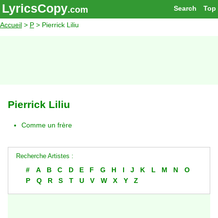
LyricsCopy
Search
Top
.com
Accueil
>
P
> Pierrick Liliu
Pierrick Liliu
Comme un frère
Recherche Artistes :
#
A
B
C
D
E
F
G
H
I
J
K
L
M
N
O
P
Q
R
S
T
U
V
W
X
Y
Z