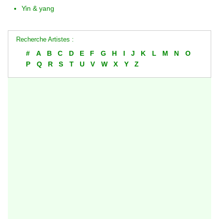
Yin & yang
Recherche Artistes :
#
A
B
C
D
E
F
G
H
I
J
K
L
M
N
O
P
Q
R
S
T
U
V
W
X
Y
Z