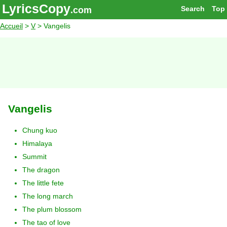
LyricsCopy
Search
Top
.com
Accueil
>
V
> Vangelis
Vangelis
Chung kuo
Himalaya
Summit
The dragon
The little fete
The long march
The plum blossom
The tao of love