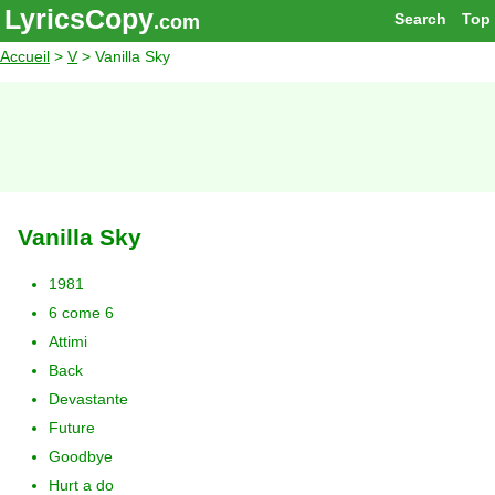
LyricsCopy
Search
Top
.com
Accueil
>
V
> Vanilla Sky
Vanilla Sky
1981
6 come 6
Attimi
Back
Devastante
Future
Goodbye
Hurt a do