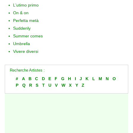
L'utimo primo
On & on
Perfetta metà
Suddenly
Summer comes
Umbrella
Vivere diversi
Recherche Artistes :
#
A
B
C
D
E
F
G
H
I
J
K
L
M
N
O
P
Q
R
S
T
U
V
W
X
Y
Z