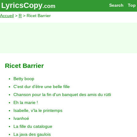
LyricsCopy
Search
Top
.com
Accueil
>
R
> Ricet Barrier
Ricet Barrier
Betty boop
C'est dur d'être une belle fille
Chanson pour la fin d'un banquet des amis du rütli
Eh la marie !
Isabelle, v'la le printemps
Ivanhoé
La fille du catalogue
La java des gaulois