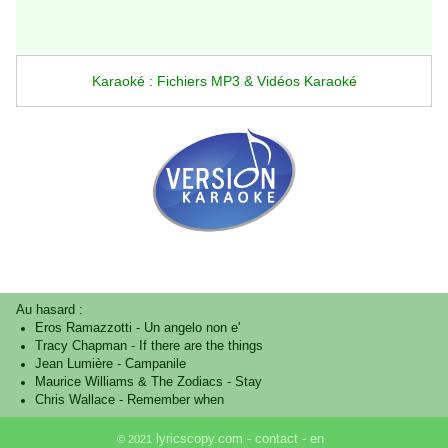
Karaoké : Fichiers MP3 & Vidéos Karaoké
Au hasard :
Eros Ramazzotti
-
Un angelo non e'
Tracy Chapman
-
If there are the things
Jean Lumière
-
Campanile
Maurice Williams & The Zodiacs
-
Stay
Chris Wallace
-
Remember when
lyricscopy.com -
contact
-
en
© 2021