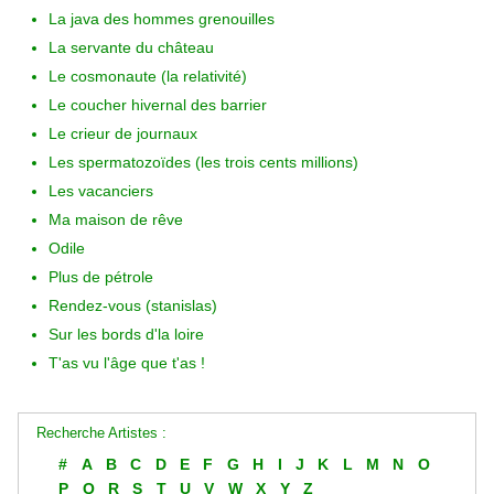
La java des hommes grenouilles
La servante du château
Le cosmonaute (la relativité)
Le coucher hivernal des barrier
Le crieur de journaux
Les spermatozoïdes (les trois cents millions)
Les vacanciers
Ma maison de rêve
Odile
Plus de pétrole
Rendez-vous (stanislas)
Sur les bords d'la loire
T'as vu l'âge que t'as !
Recherche Artistes :
#
A
B
C
D
E
F
G
H
I
J
K
L
M
N
O
P
Q
R
S
T
U
V
W
X
Y
Z