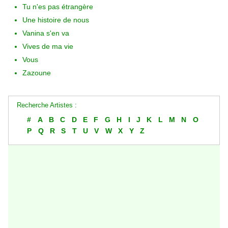
Tu n'es pas étrangère
Une histoire de nous
Vanina s'en va
Vives de ma vie
Vous
Zazoune
Recherche Artistes :
#
A
B
C
D
E
F
G
H
I
J
K
L
M
N
O
P
Q
R
S
T
U
V
W
X
Y
Z