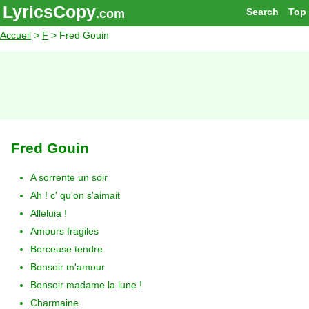
LyricsCopy
Search
Top
.com
Accueil
>
F
> Fred Gouin
Fred Gouin
A sorrente un soir
Ah ! c' qu'on s'aimait
Alleluia !
Amours fragiles
Berceuse tendre
Bonsoir m'amour
Bonsoir madame la lune !
Charmaine