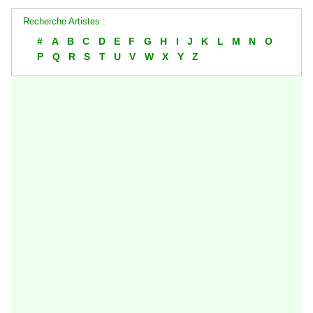
Recherche Artistes :
#
A
B
C
D
E
F
G
H
I
J
K
L
M
N
O
P
Q
R
S
T
U
V
W
X
Y
Z