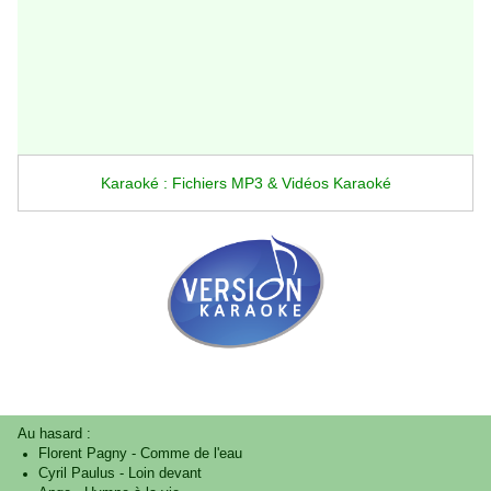
Karaoké : Fichiers MP3 & Vidéos Karaoké
Au hasard :
Florent Pagny
-
Comme de l'eau
Cyril Paulus
-
Loin devant